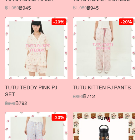
฿945
฿945
฿1,050
฿1,050
-20%
-20%
TUTU TEDDY PINK PJ
TUTU KITTEN PJ PANTS
SET
฿712
฿890
฿792
฿990
-20%