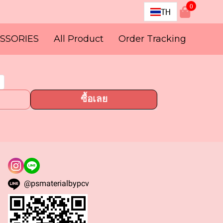
0
TH
SSORIES
All Product
Order Tracking
ซื้อเลย
@psmaterialbypcv