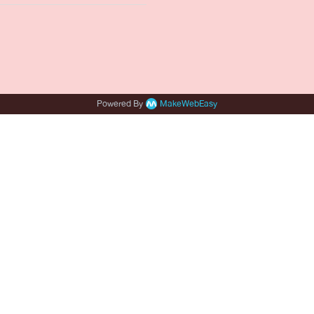
Powered By
MakeWebEasy