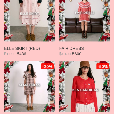
ELLE SKIRT (RED)
FAIR DRESS
฿436
฿600
฿1,090
฿1,490
-30%
-50%