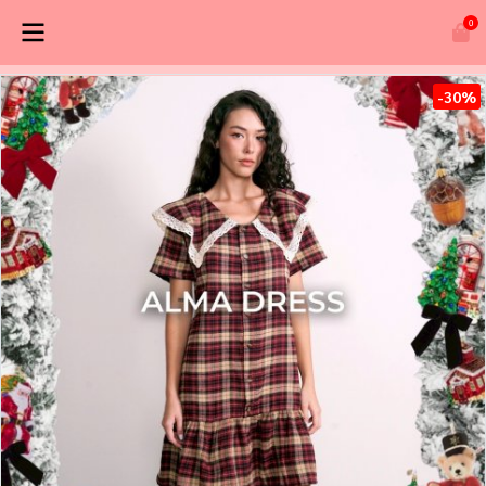
0
-30%