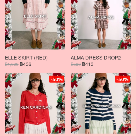
ELLE SKIRT (RED)
ALMA DRESS DROP2
฿436
฿413
฿1,090
฿590
-50%
-50%