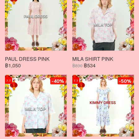
PAUL DRESS PINK
MILA SHIRT PINK
฿1,050
฿534
฿890
-40%
-50%
7.7
7.7