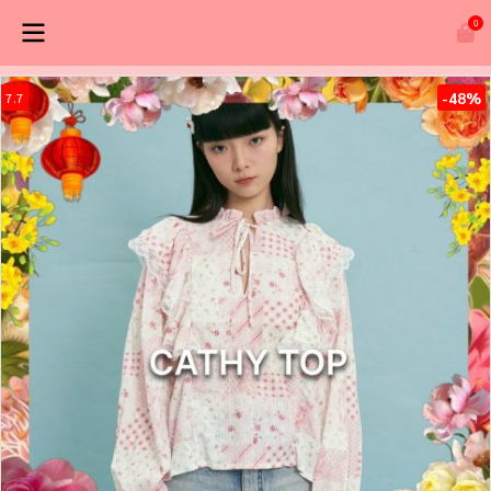
0
-48%
7.7