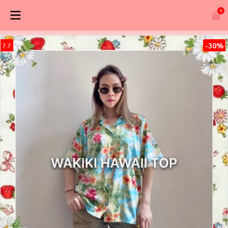
0
-30%
7.7