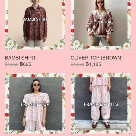
BAMBI SHIRT
OLIVER TOP (BROWN)
฿625
฿1,125
฿1,250
฿1,250