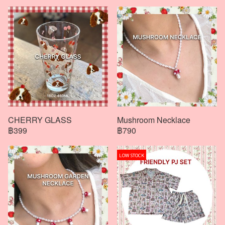
CHERRY GLASS
Mushroom Necklace
฿399
฿790
LOW STOCK