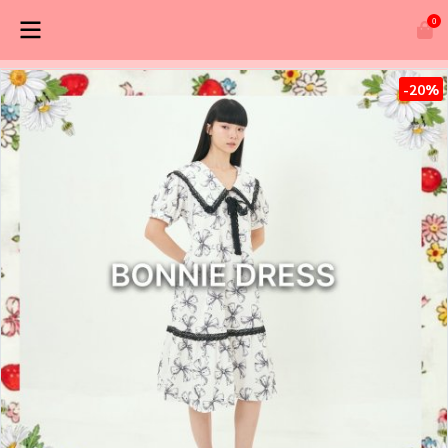
0
-20%