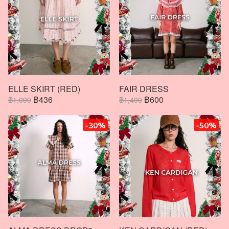
ELLE SKIRT (RED)
FAIR DRESS
฿436
฿600
฿1,090
฿1,490
-30%
-50%