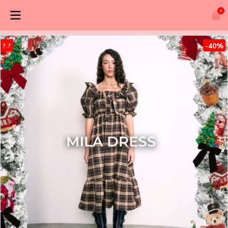
0
-40%
7.7