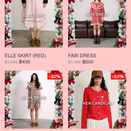
ELLE SKIRT (RED)
FAIR DRESS
฿436
฿600
฿1,090
฿1,490
-30%
-50%