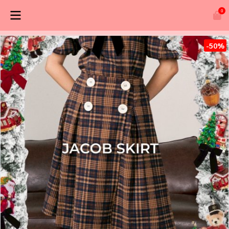
0
-50%