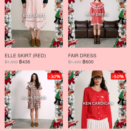
ELLE SKIRT (RED)
FAIR DRESS
฿436
฿600
฿1,090
฿1,490
-30%
-50%