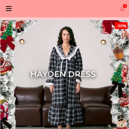
0
-30%