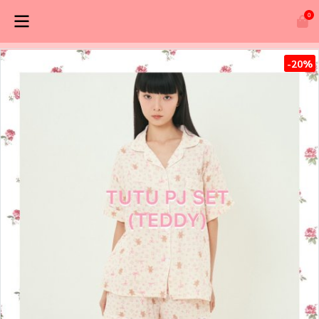
0
-20%